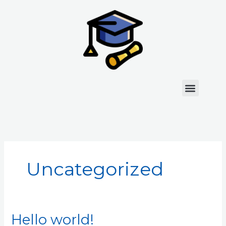
Ir
al
contenido
Menu
Uncategorized
Hello world!
Hello