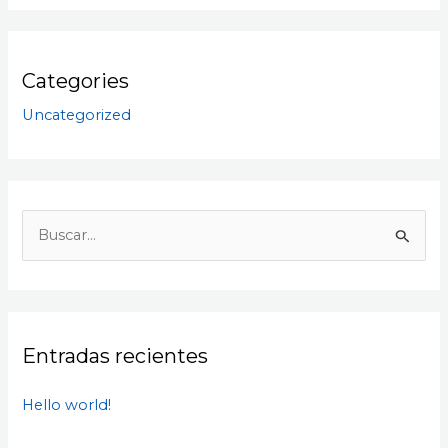
Categories
Uncategorized
B
u
s
c
Entradas recientes
a
r
Hello world!
p
o