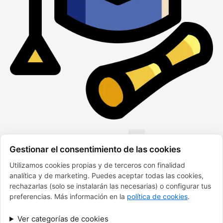
Menu
Gestionar el consentimiento de las cookies
Utilizamos cookies propias y de terceros con finalidad
FINANCIADO POR LA UNIÓN EUROPEA CON EL
analítica y de marketing. Puedes aceptar todas las cookies,
PROGRAMA KIT DIGITAL POR LOS FONDOS NEXT
GENERATION (EU) DEL MECANISMO DE RECUPERACIÓN
rechazarlas (solo se instalarán las necesarias) o configurar tus
Y RESILENCIA
preferencias. Más información en la
política de cookies
.
Ver categorías de cookies