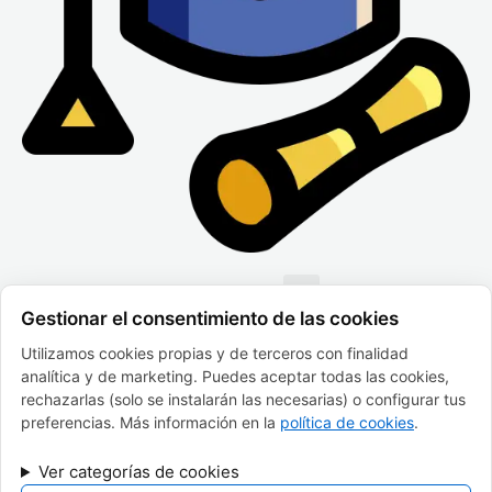
Menu
Gestionar el consentimiento de las cookies
Utilizamos cookies propias y de terceros con finalidad
FINANCIADO POR LA UNIÓN EUROPEA CON EL
analítica y de marketing. Puedes aceptar todas las cookies,
PROGRAMA KIT DIGITAL POR LOS FONDOS NEXT
GENERATION (EU) DEL MECANISMO DE RECUPERACIÓN
rechazarlas (solo se instalarán las necesarias) o configurar tus
Y RESILENCIA
preferencias. Más información en la
política de cookies
.
Ver categorías de cookies